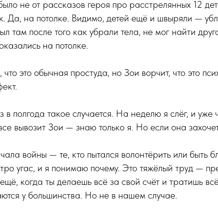
 было не от рассказов героя про расстрелянных 12 де
к. Да, на потолке. Видимо, детей ещё и швыряли — убл
ыл там после того как убрали тела, не мог найти друг
оказались на потолке.
, что это обычная простуда, но Зои ворчит, что это пси
ект.
 в полгода такое случается. На неделю я слёг, и уже 
все вывозит Зои — знаю только я. Но если она захоче
чала войны — те, кто пытался волонтёрить или быть 
стро угас, и я понимаю почему. Это тяжёлый труд — пр
ещё, когда ты делаешь всё за свой счёт и тратишь вс
аются у большинства. Но не в нашем случае.