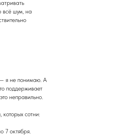
матривать
 всё шум, на
ствительно
— я не понимаю. А
кто поддерживает
 это неправильно.
 которых сотни:
о 7 октября.