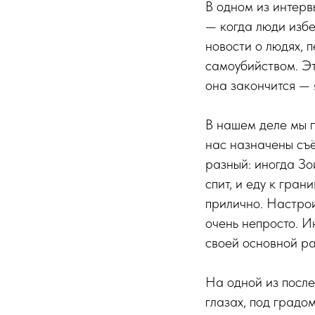
В одном из интерв
— когда люди избе
новости о людях, 
самоубийством. Эта
она закончится — 
В нашем деле мы п
нас назначены съё
разный: иногда Зо
спит, и еду к гра
прилично. Настрои
очень непросто. И
своей основной ра
На одной из после
глазах, под градо