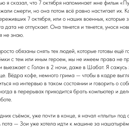
ью я сказал, что 7 октября напоминает мне фильм «П
жали смерти, но она потом всё равно настигает их. 
переживших 7 октября, или о наших военных, которые
 дата не отпускает. Она тянется и тянется, унося но
я не знаю.
росто обязаны снять тех людей, которые готовы ещё го
мки с тем или иным героем, мы не имеем права не п
и выезжает с Голан в 2 ночи, даже в Шабат. Я сажусь 
нице. Вёдра кофе, немного грима — чтобы в кадре выг
ться на интервью в таком состоянии и говорить о соб
ногда в перерывах приходится брать компьютер и дел
боте.
дних съёмок, уже почти в конце, я начал «плыть» под 
м пота — Зои уже хотела идти к машине за нашатырём