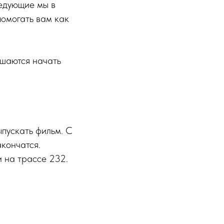
ледующие мы в
помогать вам как
ешаются начать
ыпускать фильм. С
акончатся.
и на трассе 232.