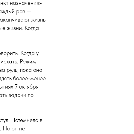
ункт назначения»
Каждый раз —
 заканчивают жизнь
вые жизни. Когда
ворить. Когда у
риехать. Режим
за руль, пока она
лядеть более-менее
ытиях 7 октября —
ать задачи по
стул. Потемнело в
. Но он не