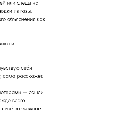
тей или следы на
юдки из газы.
ого объяснения как
хика и
чувствую себя
т, сама расскажет.
блогерами — сошли
ежде всего
ё своё возможное